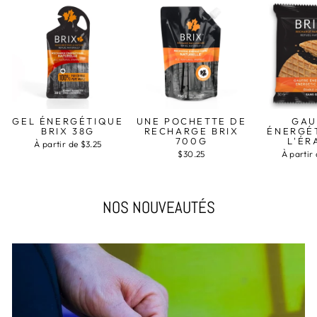
GEL ÉNERGÉTIQUE
UNE POCHETTE DE
GAU
BRIX 38G
RECHARGE BRIX
ÉNERGÉ
700G
L'ÉR
À partir de $3.25
$30.25
À partir
NOS NOUVEAUTÉS