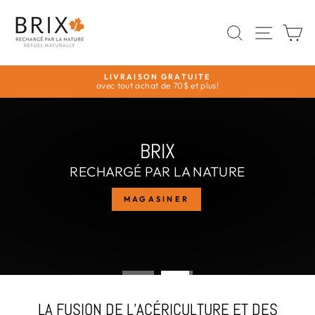
Passer
BRIX
au
RECHERC
NAVI
P
contenu
RECHARGÉ
PAR
LA
LIVRAISON GRATUITE
avec tout achat de 70$ et plus!
NATURE
Diaporama
Pause
Diaporama
Pause
BRIX
RECHARGÉ PAR LA NATURE
MAGASINER
LA FUSION DE L’ACÉRICULTURE ET DES